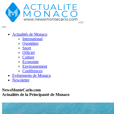
Actualités de Monaco
International
Quotidien
Sport
Officiel
Culture
Economie
Environnement
Conférences
Evénements de Monaco
Newsletter
NewsMonteCarlo.com
Actualités de la Principauté de Monaco