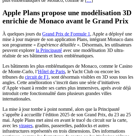
plus emblématiques de Monaco, comme le [
…
]
Apple Plans propose une modélisation 3D
enrichie de Monaco avant le Grand Prix
À quelques jours du
Grand Prix de Formule 1
, Apple a déployé une
mise à jour majeure de son application Plans, intégrant Monaco dans
son programme «
Expérience détaillée
». Désormais, les utilisateurs
peuvent explorer
la Principauté
avec une modélisation 3D ultra-
réaliste de ses bâtiments et lieux emblématiques.
Les bâtiments les plus emblématiques de Monaco, comme le Casino
de Monte-Carlo, l’
Hôtel de Paris
, le Yacht Club ou encore les
tribunes du
circuit de F1
, sont désormais visibles en 3D sous tous les
angles. Cette amélioration s’inscrit dans une série d’initiatives
d’Apple visant à rendre ses cartes plus immersives, après avoir déjà
introduit cette fonctionnalité dans plusieurs grandes villes
internationales.
La mise à jour tombe à point nommé, alors que la Principauté
s’apprête à accueillir l’édition 2025 de son Grand Prix, du 23 au 25
mai. Apple Plans met ainsi en avant le tracé du circuit sur la carte,
avec les
virages
, gradins, passerelles, paddocks et autres
infrastructures représentés en trois dimensions. Des informations