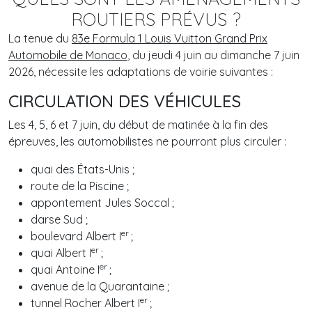
ROUTIERS PRÉVUS ?
La tenue du
83e Formula 1 Louis Vuitton Grand Prix
Automobile de Monaco
, du jeudi 4 juin au dimanche 7 juin
2026, nécessite les adaptations de voirie suivantes :
CIRCULATION DES VÉHICULES
Les 4, 5, 6 et 7 juin, du début de matinée à la fin des
épreuves, les automobilistes ne pourront plus circuler :
quai des États-Unis ;
route de la Piscine ;
appontement Jules Soccal ;
darse Sud ;
er
boulevard Albert I
;
er
quai Albert I
;
er
quai Antoine I
;
avenue de la Quarantaine ;
er
tunnel Rocher Albert I
;