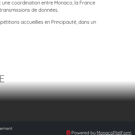
ec une coordination entre Monaco, la France
 transmissions de données.
titions accueillies en Principauté, dans un
E
sement
Powered by
MonacoPlatForm