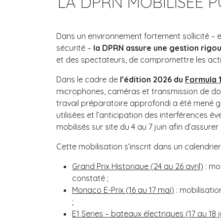
LA DPRN MOBILISÉE 
Dans un environnement fortement sollicité – e
sécurité –
la DPRN assure une gestion rigo
et des spectateurs, de compromettre les acti
Dans le cadre de
l’édition 2026 du
Formula 
microphones, caméras et transmission de do
travail préparatoire approfondi a été mené g
utilisées et l’anticipation des interférences é
mobilisés sur site du 4 au 7 juin afin d’assure
Cette mobilisation s’inscrit dans un calendrie
Grand Prix Historique (24 au 26 avril)
: mo
constaté ;
Monaco E-Prix (16 au 17 mai)
: mobilisati
;
E1 Series – bateaux électriques (17 au 18 ju