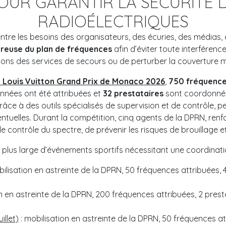
POUR GARANTIR LA SÉCURITÉ
RADIOÉLECTRIQUES
ntre les besoins des organisateurs, des écuries, des médias, 
ureuse du plan de fréquences
afin d’éviter toute interférence
ons des services de secours ou de perturber la couverture m
1 Louis Vuitton Grand Prix de Monaco 2026
,
750 fréquenc
nnées ont été attribuées et
32 prestataires
sont coordonnés
râce à des outils spécialisés de supervision et de contrôle, 
ventuelles. Durant la compétition, cinq agents de la DPRN, renf
r le contrôle du spectre, de prévenir les risques de brouillage
r plus large d’événements sportifs nécessitant une coordinatio
bilisation en astreinte de la DPRN, 50 fréquences attribuées,
on en astreinte de la DPRN, 200 fréquences attribuées, 2 pre
illet)
: mobilisation en astreinte de la DPRN, 50 fréquences a