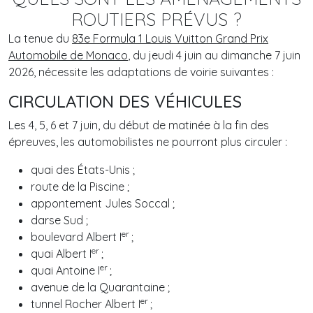
ROUTIERS PRÉVUS ?
La tenue du
83e Formula 1 Louis Vuitton Grand Prix
Automobile de Monaco
, du jeudi 4 juin au dimanche 7 juin
2026, nécessite les adaptations de voirie suivantes :
CIRCULATION DES VÉHICULES
Les 4, 5, 6 et 7 juin, du début de matinée à la fin des
épreuves, les automobilistes ne pourront plus circuler :
quai des États-Unis ;
route de la Piscine ;
appontement Jules Soccal ;
darse Sud ;
er
boulevard Albert I
;
er
quai Albert I
;
er
quai Antoine I
;
avenue de la Quarantaine ;
er
tunnel Rocher Albert I
;