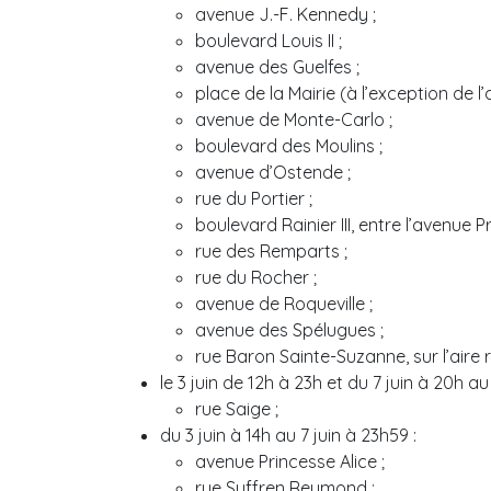
avenue J.-F. Kennedy ;
boulevard Louis II ;
avenue des Guelfes ;
place de la Mairie (à l’exception de l
avenue de Monte-Carlo ;
boulevard des Moulins ;
avenue d’Ostende ;
rue du Portier ;
boulevard Rainier III, entre l’avenue P
rue des Remparts ;
rue du Rocher ;
avenue de Roqueville ;
avenue des Spélugues ;
rue Baron Sainte-Suzanne, sur l’aire
le 3 juin de 12h à 23h et du 7 juin à 20h au 
rue Saige ;
du 3 juin à 14h au 7 juin à 23h59 :
avenue Princesse Alice ;
rue Suffren Reymond ;