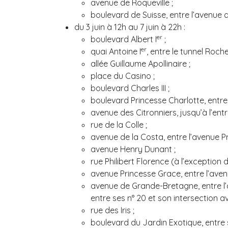
avenue de Roqueville ;
boulevard de Suisse, entre l’avenue d
du 3 juin à 12h au 7 juin à 22h :
er
boulevard Albert I
;
er
quai Antoine I
, entre le tunnel Roch
allée Guillaume Apollinaire ;
place du Casino ;
boulevard Charles III ;
boulevard Princesse Charlotte, entre 
avenue des Citronniers, jusqu’à l’ent
rue de la Colle ;
avenue de la Costa, entre l’avenue Pr
avenue Henry Dunant ;
rue Philibert Florence (à l’exception 
avenue Princesse Grace, entre l’avenu
avenue de Grande-Bretagne, entre l’a
entre ses n° 20 et son intersection a
rue des Iris ;
boulevard du Jardin Exotique, entre s