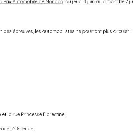
nd Prix Automobile de Monaco
, du jeudi 4 juin au dimanche 7 j
fin des épreuves, les automobilistes ne pourront plus circuler :
et la rue Princesse Florestine ;
venue d’Ostende ;