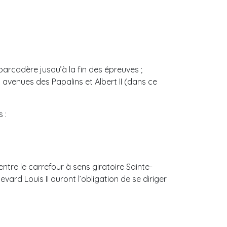
Débarcadère jusqu’à la fin des épreuves ;
es avenues des Papalins et Albert II (dans ce
 :
entre le carrefour à sens giratoire Sainte-
vard Louis II auront l’obligation de se diriger