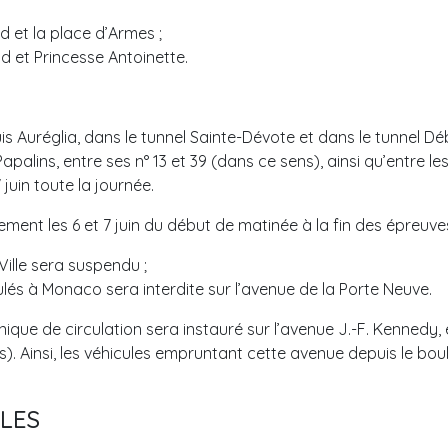
d et la place d’Armes ;
d et Princesse Antoinette.
Louis Auréglia, dans le tunnel Sainte-Dévote et dans le tunnel 
 Papalins, entre ses n° 13 et 39 (dans ce sens), ainsi qu’entre l
juin toute la journée.
ent les 6 et 7 juin du début de matinée à la fin des épreuves
ille sera suspendu ;
ulés à Monaco sera interdite sur l’avenue de la Porte Neuve.
unique de circulation sera instauré sur l’avenue J.-F. Kennedy, 
). Ainsi, les véhicules empruntant cette avenue depuis le boule
LES