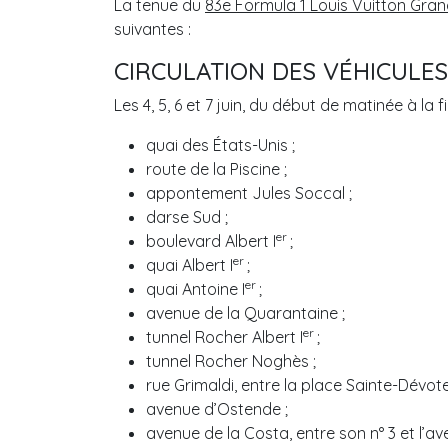
La tenue du
83e Formula 1 Louis Vuitton Gra
suivantes :
CIRCULATION DES VÉHICULES
Les 4, 5, 6 et 7 juin, du début de matinée à la 
quai des États-Unis ;
route de la Piscine ;
appontement Jules Soccal ;
darse Sud ;
er
boulevard Albert I
;
er
quai Albert I
;
er
quai Antoine I
;
avenue de la Quarantaine ;
er
tunnel Rocher Albert I
;
tunnel Rocher Noghès ;
rue Grimaldi, entre la place Sainte-Dévote 
avenue d’Ostende ;
avenue de la Costa, entre son n° 3 et l’a