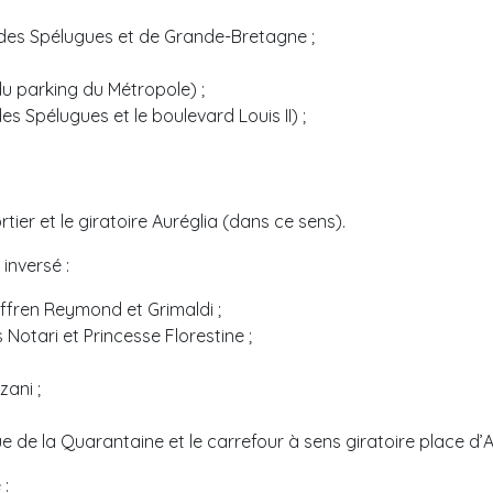
des Spélugues et de Grande-Bretagne ;
du parking du Métropole) ;
s Spélugues et le boulevard Louis II) ;
tier et le giratoire Auréglia (dans ce sens).
 inversé :
uffren Reymond et Grimaldi ;
Notari et Princesse Florestine ;
zani ;
e de la Quarantaine et le carrefour à sens giratoire place d’
 :