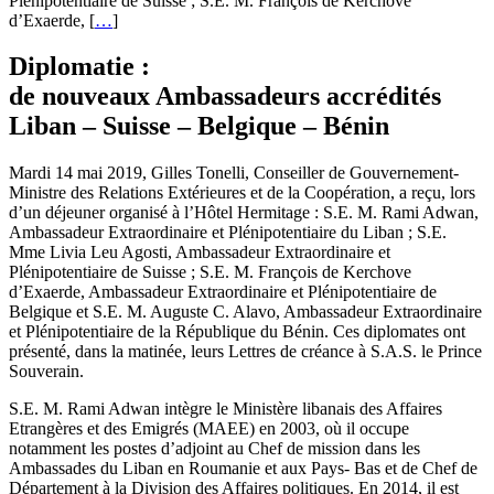
Plénipotentiaire de Suisse ; S.E. M. François de Kerchove
d’Exaerde, [
…
]
Diplomatie :
de nouveaux Ambassadeurs accrédités
Liban – Suisse – Belgique – Bénin
Mardi 14 mai 2019, Gilles Tonelli, Conseiller de Gouvernement-
Ministre des Relations Extérieures et de la Coopération, a reçu, lors
d’un déjeuner organisé à l’Hôtel Hermitage : S.E. M. Rami Adwan,
Ambassadeur Extraordinaire et Plénipotentiaire du Liban ; S.E.
Mme Livia Leu Agosti, Ambassadeur Extraordinaire et
Plénipotentiaire de Suisse ; S.E. M. François de Kerchove
d’Exaerde, Ambassadeur Extraordinaire et Plénipotentiaire de
Belgique et S.E. M. Auguste C. Alavo, Ambassadeur Extraordinaire
et Plénipotentiaire de la République du Bénin. Ces diplomates ont
présenté, dans la matinée, leurs Lettres de créance à S.A.S. le Prince
Souverain.
S.E. M. Rami Adwan intègre le Ministère libanais des Affaires
Etrangères et des Emigrés (MAEE) en 2003, où il occupe
notamment les postes d’adjoint au Chef de mission dans les
Ambassades du Liban en Roumanie et aux Pays- Bas et de Chef de
Département à la Division des Affaires politiques. En 2014, il est