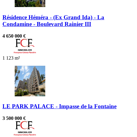
Résidence Héméra - (Ex Grand Ida) - La
Condamine - Boulevard Rainier III
4 650 000 €
1
123 m²
LE PARK PALACE - Impasse de la Fontaine
3 500 000 €