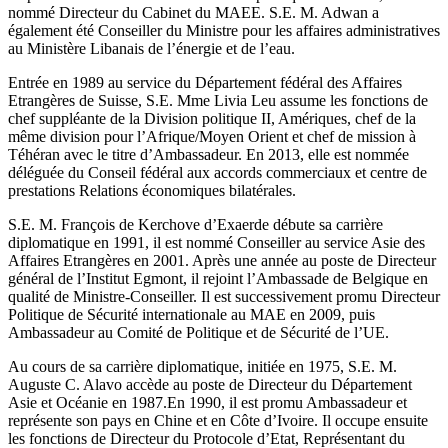
nommé Directeur du Cabinet du MAEE. S.E. M. Adwan a
également été Conseiller du Ministre pour les affaires administratives
au Ministère Libanais de l’énergie et de l’eau.
Entrée en 1989 au service du Département fédéral des Affaires
Etrangères de Suisse, S.E. Mme Livia Leu assume les fonctions de
chef suppléante de la Division politique II, Amériques, chef de la
même division pour l’Afrique/Moyen Orient et chef de mission à
Téhéran avec le titre d’Ambassadeur. En 2013, elle est nommée
déléguée du Conseil fédéral aux accords commerciaux et centre de
prestations Relations économiques bilatérales.
S.E. M. François de Kerchove d’Exaerde débute sa carrière
diplomatique en 1991, il est nommé Conseiller au service Asie des
Affaires Etrangères en 2001. Après une année au poste de Directeur
général de l’Institut Egmont, il rejoint l’Ambassade de Belgique en
qualité de Ministre-Conseiller. Il est successivement promu Directeur
Politique de Sécurité internationale au MAE en 2009, puis
Ambassadeur au Comité de Politique et de Sécurité de l’UE.
Au cours de sa carrière diplomatique, initiée en 1975, S.E. M.
Auguste C. Alavo accède au poste de Directeur du Département
Asie et Océanie en 1987.En 1990, il est promu Ambassadeur et
représente son pays en Chine et en Côte d’Ivoire. Il occupe ensuite
les fonctions de Directeur du Protocole d’Etat, Représentant du