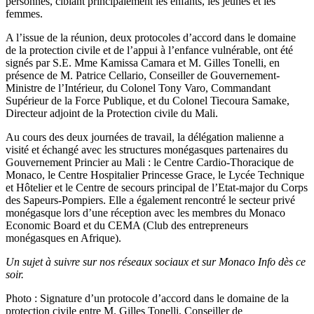
personnes, ciblant principalement les enfants, les jeunes et les
femmes.
A l’issue de la réunion, deux protocoles d’accord dans le domaine
de la protection civile et de l’appui à l’enfance vulnérable, ont été
signés par S.E. Mme Kamissa Camara et M. Gilles Tonelli, en
présence de M. Patrice Cellario, Conseiller de Gouvernement-
Ministre de l’Intérieur, du Colonel Tony Varo, Commandant
Supérieur de la Force Publique, et du Colonel Tiecoura Samake,
Directeur adjoint de la Protection civile du Mali.
Au cours des deux journées de travail, la délégation malienne a
visité et échangé avec les structures monégasques partenaires du
Gouvernement Princier au Mali : le Centre Cardio-Thoracique de
Monaco, le Centre Hospitalier Princesse Grace, le Lycée Technique
et Hôtelier et le Centre de secours principal de l’Etat-major du Corps
des Sapeurs-Pompiers. Elle a également rencontré le secteur privé
monégasque lors d’une réception avec les membres du Monaco
Economic Board et du CEMA (Club des entrepreneurs
monégasques en Afrique).
Un sujet à suivre sur nos réseaux sociaux et sur Monaco Info dès ce
soir.
Photo : Signature d’un protocole d’accord dans le domaine de la
protection civile entre M. Gilles Tonelli, Conseiller de