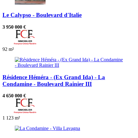
Le Calypso - Boulevard d'Italie
3 950 000 €
92 m²
Résidence Héméra - (Ex Grand Ida) - La
Condamine - Boulevard Rainier III
4 650 000 €
1
123 m²