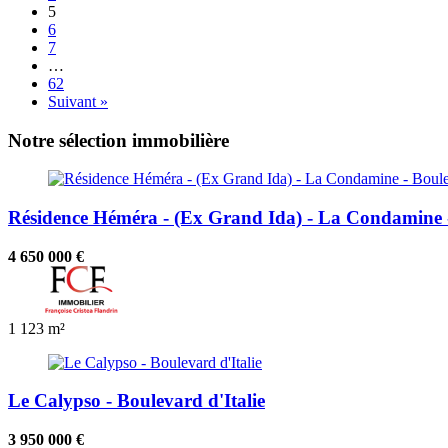
5
6
7
…
62
Suivant »
Notre sélection immobilière
Résidence Héméra - (Ex Grand Ida) - La Condamine -
4 650 000 €
1
123 m²
Le Calypso - Boulevard d'Italie
3 950 000 €