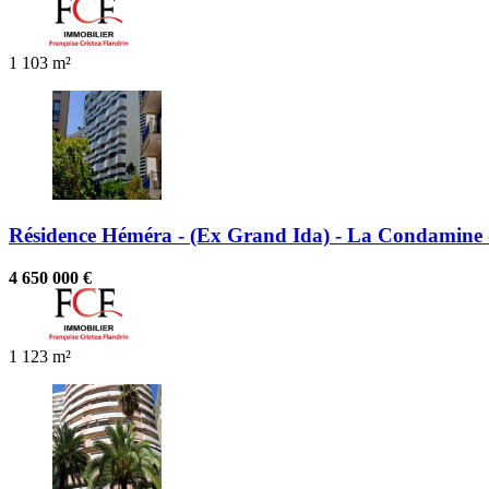
1
103 m²
Résidence Héméra - (Ex Grand Ida) - La Condamine -
4 650 000 €
1
123 m²