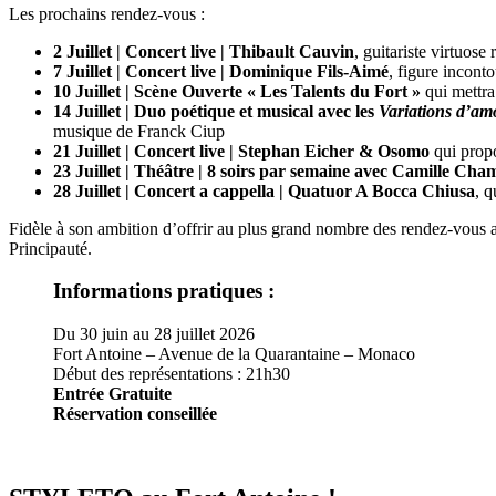
Les prochains rendez-vous :
2 Juillet | Concert live | Thibault Cauvin
, guitariste virtuose
7 Juillet | Concert live | Dominique Fils-Aimé
, figure incont
10 Juillet | Scène Ouverte « Les Talents du Fort »
qui mettra 
14 Juillet | Duo poétique et musical
avec les
Variations d’a
musique de Franck Ciup
21 Juillet | Concert live | Stephan Eicher & Osomo
qui propo
23 Juillet | Théâtre | 8 soirs par semaine avec Camille C
28 Juillet | Concert a cappella | Quatuor A Bocca Chiusa
, q
Fidèle à son ambition d’offrir au plus grand nombre des rendez-vous ar
Principauté.
Informations pratiques :
Du 30 juin au 28 juillet 2026
Fort Antoine – Avenue de la Quarantaine – Monaco
Début des représentations : 21h30
Entrée Gratuite
Réservation conseillée