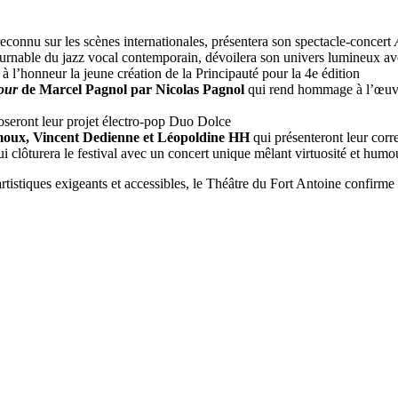
 reconnu sur les scènes internationales, présentera son spectacle-concert
ournable du jazz vocal contemporain, dévoilera son univers lumineux a
à l’honneur la jeune création de la Principauté pour la 4e édition
mour
de Marcel Pagnol par Nicolas Pagnol
qui rend hommage à l’œuvre
seront leur projet électro-pop Duo Dolce
hamoux, Vincent Dedienne et Léopoldine HH
qui présenteront leur cor
ui clôturera le festival avec un concert unique mêlant virtuosité et humo
tistiques exigeants et accessibles, le Théâtre du Fort Antoine confirme 